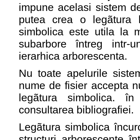
impune acelasi sistem de
putea crea o legãtura h
simbolica este utila la 
subarbore întreg intr-u
ierarhica arborescenta.
Nu toate apelurile sist
nume de fisier accepta nu
legãtura simbolica. 
consultarea bibliografiei.
Legãtura simbolica încur
structuri arborescente î