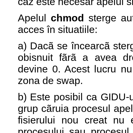
caz este necesar apelul 
Apelul
chmod
sterge aut
acces în situatiile:
a) Dacã se încearcã sterge
obisnuit fãrã a avea dr
devine 0. Acest lucru nu 
zona de swap.
b) Este posibil ca GIDU-ul
grup cãruia procesul ape
fisierului nou creat nu
procesului sau procesul