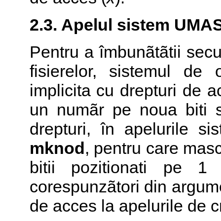
2.3. Apelul sistem
UMA
Pentru a îmbunãtãtii secur
fisierelor, sistemul d
implicita cu drepturi de 
un numãr pe noua biti s
drepturi, în apelurile s
mknod
, pentru care masca
bitii pozitionati pe 1
corespunzãtori din argume
de acces la apelurile de cr