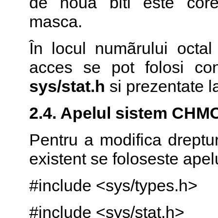
de noua biti este cor
masca.
În locul numãrului octal
acces se pot folosi con
sys/stat.h
si prezentate l
2.4. Apelul sistem
CHM
Pentru a modifica dreptur
existent se foloseste apelu
#include <sys/types.h>
#include <sys/stat.h>