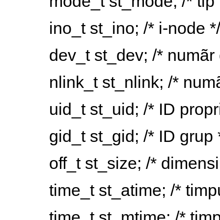
mode_t st_mode; /* tip f
ino_t st_ino; /* i-node *
dev_t st_dev; /* numãr 
nlink_t st_nlink; /* numã
uid_t st_uid; /* ID propri
gid_t st_gid; /* ID grup 
off_t st_size; /* dimensi
time_t st_atime; /* timp
time_t st_mtime; /* timp