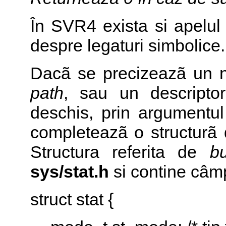
În SVR4 exista si apelu
despre legaturi simbolice.
Dacã se precizeazã un n
path
, sau un descriptor
deschis, prin argumentu
completeazã o structurã d
Structura referita de
bu
sys/stat.h
si contine câmp
struct stat {