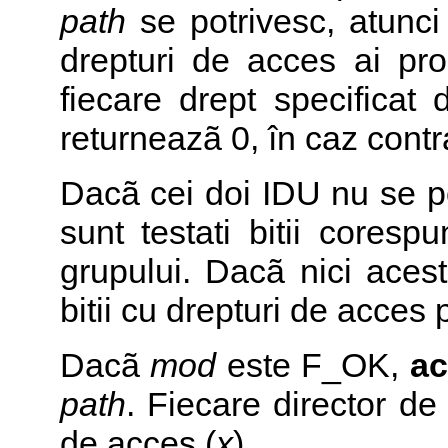
path
se potrivesc, atunc
drepturi de acces ai pro
fiecare drept specificat
returneazã 0, în caz contra
Dacã cei doi IDU nu se p
sunt testati bitii coresp
grupului. Dacã nici aces
bitii cu drepturi de acces p
Dacã
mod
este F_OK,
ac
path
. Fiecare director de
de acces (
x
).