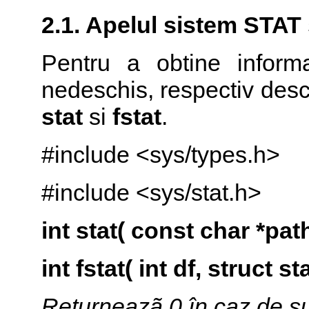
2.1. Apelul sistem
STAT 
Pentru a obtine informa
nedeschis, respectiv desc
stat
si
fstat
.
#include <sys/types.h>
#include <sys/stat.h>
int stat( const char *path
int fstat( int df, struct st
Returneazã 0 în caz de su