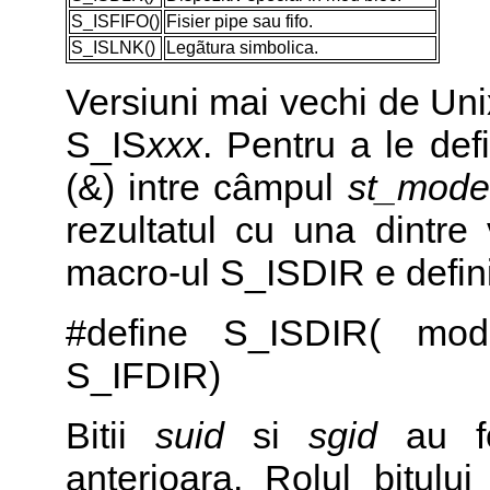
S_ISFIFO()
Fisier pipe sau fifo.
S_ISLNK()
Legãtura simbolica.
Versiuni mai vechi de Uni
S_IS
xxx
. Pentru a le defi
(&) intre câmpul
st_mode
rezultatul cu una dintre 
macro-ul S_ISDIR e definit
#define S_ISDIR( mo
S_IFDIR)
Bitii
suid
si
sgid
au fos
anterioara. Rolul bitulu