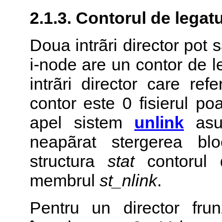
2.1.3. Contorul de legatu
Doua intrãri director pot 
i-node are un contor de l
intrãri director care re
contor este 0 fisierul po
apel sistem
unlink
asup
neapãrat stergerea bloc
structura
stat
contorul d
membrul
st_nlink
.
Pentru un director frun