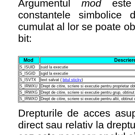
Argumentul
mod
este 
constantele simbolice 
cumulat al lor se poate o
bit:
Mod
Descrier
S_ISUID
suid la executie
S_ISGID
sgid la executie
S_ISVTX
text salvat (
bitul sticky
)
S_IRWXU
Drept de citire, scriere si executie pentru proprieta
S_IRWXG
Drept de citire, scriere si executie pentru grup, ob
S_IRWXO
Drept de citire, scriere si executie pentru altii, ob
Drepturile de acces asupr
direct sau relativ la drept