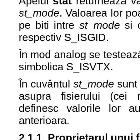
Apelul
stat
returneazã va
st_mode
. Valoarea lor poa
pe biti intre
st_mode
si 
respectiv S_ISGID.
În mod analog se testeazã 
simbolica S_ISVTX.
În cuvântul
st_mode
sunt 
asupra fisierului (cei 
definesc valorile lor a
anterioara.
2.1.1. Proprietarul unui 