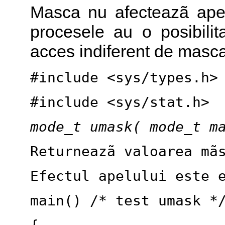
Masca nu afecteazã ape
procesele au o posibilit
acces indiferent de masca
#include <sys/types.h>
#include <sys/stat.h>
mode_t umask( mode_t m
Returneazã valoarea mã
Efectul apelului este 
main() /* test umask *