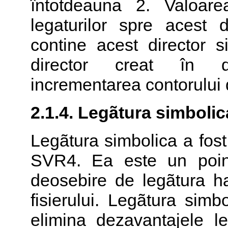
întotdeauna 2. Valoar
legaturilor spre acest d
contine acest director s
director creat în d
incrementarea contorului d
2.1.4. Legãtura simbolic
Legãtura simbolica a fos
SVR4. Ea este un pointe
deosebire de legãtura ha
fisierului. Legãtura simb
elimina dezavantajele le