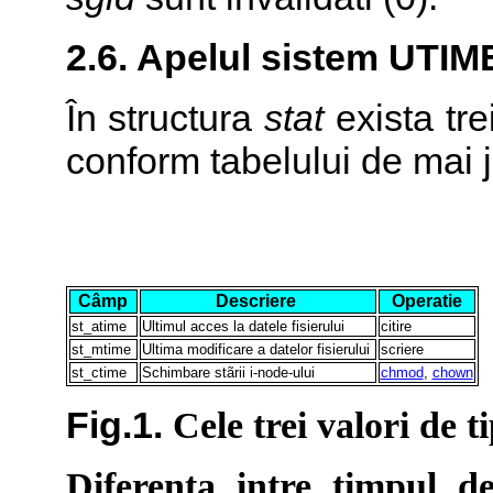
2.6. Apelul sistem
UTIM
În structura
stat
exista tre
conform tabelului de mai j
Câmp
Descriere
Operatie
st_atime
Ultimul acces la datele fisierului
citire
st_mtime
Ultima modificare a datelor fisierului
scriere
st_ctime
Schimbare stãrii i-node-ului
chmod
,
chown
Fig.1.
Cele trei valori de ti
Diferenta intre timpul d