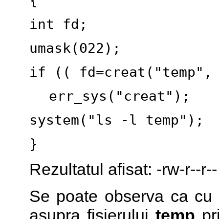
{
int fd;
umask(022);
if (( fd=creat("temp",
err_sys("creat");
system("ls -l temp");
}
Rezultatul afisat: -rw-r--r
Se poate observa ca cu t
asupra fisierului
temp
pr