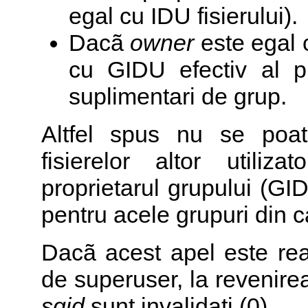
egal cu IDU fisierului).
Dacã
owner
este egal c
cu GIDU efectiv al p
suplimentari de grup.
Altfel spus nu se poat
fisierelor altor utili
proprietarul grupului (GID
pentru acele grupuri din ca
Dacã acest apel este real
de superuser, la revenire
sgid
sunt invalidati (0).