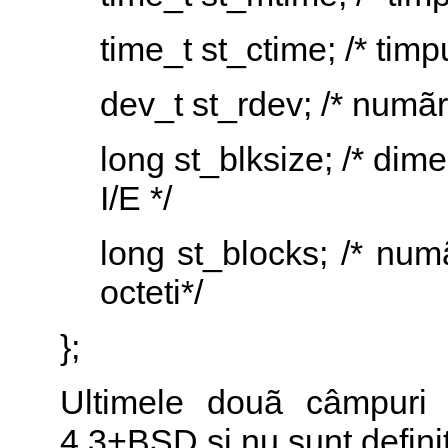
time_t st_ctime; /* timpu
dev_t st_rdev; /* numãr 
long st_blksize; /* dim
I/E */
long st_blocks; /* num
octeti*/
};
Ultimele douã câmpuri 
4.3+BSD si nu sunt defin