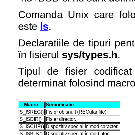
Comanda Unix care folo
este
ls
.
Declaratiile de tipuri pen
în fisierul
sys/types.h
.
Tipul de fisier codific
determinat folosind macro
Macro
Semnificatie
S_ISREG()
Fisier obisnuit (REGular file).
S_ISDIR()
Fisier director.
S_ISCHR()
Dispozitiv special în mod caracter.
S_ISBLK()
Dispozitiv special în mod bloc.