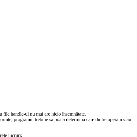
cu file handle-ul nu mai are nicio însemnătate.
pornite, programul trebuie să poată determina care dintre operații s-au
ele lucruri: