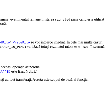
termină, evenimentul rămâne în starea
până când este utilizat
signaled
ronă.
/
se vor întoarce imediat. În cele mai multe cazuri,
adFile
WriteFile
. Dacă totuși rezultatul întors este
, înseamnă
ERROR_IO_PENDING
TRUE
 aceeași operație asincronă.
este lăsat NULL)
LAPPED
i au fost transferați. Acesta este scopul de bază al funcției