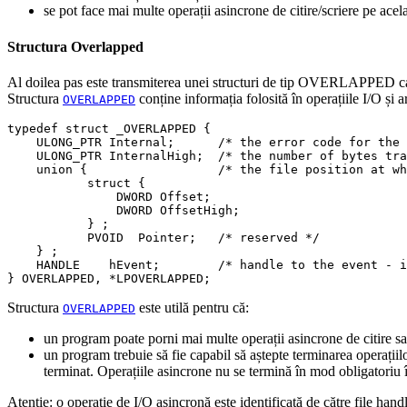
se pot face mai multe operații asincrone de citire/scriere pe acelaș
Structura Overlapped
Al doilea pas este transmiterea unei structuri de tip OVERLAPPED ca 
Structura
conține informația folosită în operațiile I/O și ar
OVERLAPPED
typedef
struct
 _OVERLAPPED 
{
    ULONG_PTR Internal
;
/* the error code for the 
    ULONG_PTR InternalHigh
;
/* the number of bytes tra
union
{
/* the file position at wh
struct
{
               DWORD Offset
;
               DWORD OffsetHigh
;
}
;
           PVOID  Pointer
;
/* reserved */
}
;
    HANDLE    hEvent
;
/* handle to the event - i
}
 OVERLAPPED
,
*
LPOVERLAPPED
;
Structura
este utilă pentru că:
OVERLAPPED
un program poate porni mai multe operații asincrone de citire sau
un program trebuie să fie capabil să aștepte terminarea operațiil
terminat. Operațiile asincrone nu se termină în mod obligatoriu î
Atenție: o operație de I/O asincronă este identificată de către file hand