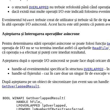
o structură
nu trebuie refolosită până când operația
OVERLAPPED
dacă există mai multe operații I/O este indicată folosirea evenim
Evenimentul
trebuie creat de utilizator și trebuie să fie de tip
hEvent
m
în altă operație I/O asincronă. Acest lucru este util pentru că putem av
Așteptarea și Interogarea operațiilor asincrone
Pentru determinarea stării operației asincrone se poate folosi funcția
G
operația de I/O nu se va termina imediat astfel că apelurile
/
ReadFile
că operația s-a efectuat și puteți cere imediat rezultatul.
Așteptarea după o operație I/O asincronă se poate face după oricare di
handle-ul evenimentului specificat în structura
- în
OVERLAPPED
handle-ul fișierului - caz în care doar un singur fir de execuție
După așteptarea pe un obiect de sincronizare (un event sau un handle de 
.
GetOverlappedResult
BOOL WINAPI GetOverlappedResult
(
       HANDLE hFile
,
       LPOVERLAPPED lpOverlapped
,
       LPDWORD lpNumberOfBytesTransferred
,