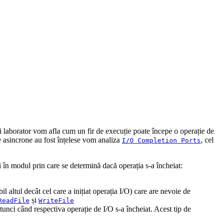
ui laborator vom afla cum un fir de execuție poate începe o operație de
ile asincrone au fost înțelese vom analiza
, cel
I/O Completion Ports
și în modul prin care se determină dacă operația s-a încheiat:
l altul decât cel care a inițiat operația I/O) care are nevoie de
și
ReadFile
WriteFile
unci când respectiva operație de I/O s-a încheiat. Acest tip de