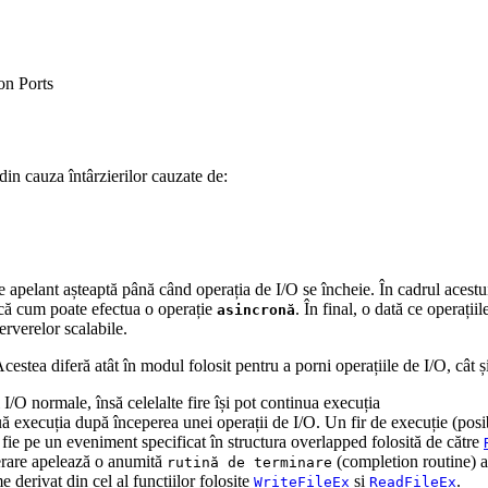
on Ports
 din cauza întârzierilor cauzate de:
ție apelant așteaptă până când operația de I/O se încheie. În cadrul acest
dică cum poate efectua o operație
. În final, o dată ce operați
asincronă
erverelor scalabile.
cestea diferă atât în modul folosit pentru a porni operațiile de I/O, cât 
i I/O normale, însă celelalte fire își pot continua execuția
nuă execuția după începerea unei operații de I/O. Un fir de execuție (posibi
, fie pe un eveniment specificat în structura overlapped folosită de către
erare apelează o anumită
(completion routine) at
rutină de terminare
e derivat din cel al funcțiilor folosite
și
.
WriteFileEx
ReadFileEx