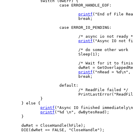
switch
(
dwErr
)
{
case
 ERROR_HANDLE_EOF
:
printf
(
"End of File Rea
break
;
case
 ERROR_IO_PENDING
:
/* async io not ready *
printf
(
"Async IO not fi
/* do some other work  
				Sleep
(
1
)
;
/* Wait for it to finis
				dwRet 
=
 GetOverlappedRe
printf
(
"nRead = %d
\n
"
,
 
break
;
default
:
/* ReadFile failed */
				PrintLastError
(
"ReadFil
}
}
else
{
printf
(
"Async IO finished immediately
\n
printf
(
"%d 
\n
"
,
 dwBytesRead
)
;
}
	dwRet 
=
 CloseHandle
(
hFile
)
;
	DIE
(
dwRet 
==
 FALSE
,
"CloseHandle"
)
;