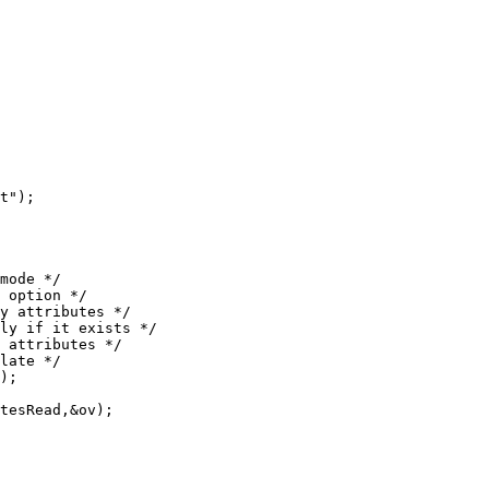
t"
)
;
mode */
 option */
y attributes */
ly if it exists */
 attributes */
late */
)
;
tesRead
,&
ov
)
;