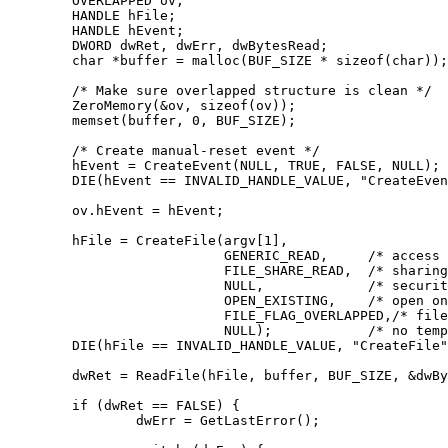

	OVERLAPPED ov
;
	HANDLE hFile
;
	HANDLE hEvent
;
	DWORD dwRet
,
 dwErr
,
 dwBytesRead
;
char
*
buffer 
=
 malloc
(
BUF_SIZE 
*
sizeof
(
char
)
)
;
/* Make sure overlapped structure is clean */
	ZeroMemory
(
&
ov
,
sizeof
(
ov
)
)
;
	memset
(
buffer
,
0
,
 BUF_SIZE
)
;
/* Create manual-reset event */
	hEvent 
=
 CreateEvent
(
NULL
,
 TRUE
,
 FALSE
,
 NULL
)
;
	DIE
(
hEvent 
==
 INVALID_HANDLE_VALUE
,
"CreateEven
	ov.
hEvent
=
 hEvent
;
	hFile 
=
 CreateFile
(
argv
[
1
]
,
                           GENERIC_READ
,
/* access 
                           FILE_SHARE_READ
,
/* sharing
                           NULL
,
/* securit
                           OPEN_EXISTING
,
/* open on
                           FILE_FLAG_OVERLAPPED
,
/* file
                           NULL
)
;
/* no temp
	DIE
(
hFile 
==
 INVALID_HANDLE_VALUE
,
"CreateFile"
	dwRet 
=
 ReadFile
(
hFile
,
 buffer
,
 BUF_SIZE
,
&
dwBy
if
(
dwRet 
==
 FALSE
)
{
		dwErr 
=
 GetLastError
(
)
;