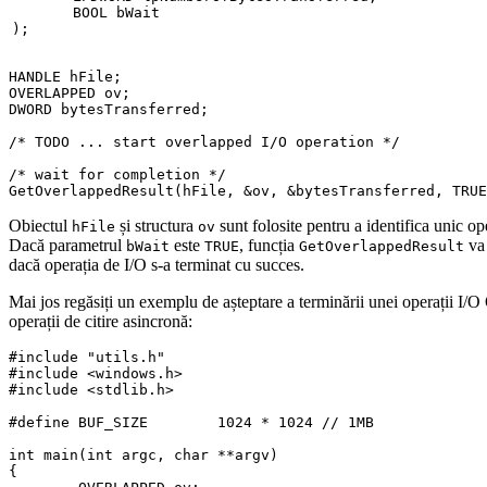
)
;
HANDLE hFile
;
OVERLAPPED ov
;
DWORD bytesTransferred
;
/* TODO ... start overlapped I/O operation */
/* wait for completion */

GetOverlappedResult
(
hFile
,
&
ov
,
&
bytesTransferred
,
 TRUE
Obiectul
și structura
sunt folosite pentru a identifica unic op
hFile
ov
Dacă parametrul
este
, funcția
va 
bWait
TRUE
GetOverlappedResult
dacă operația de I/O s-a terminat cu succes.
Mai jos regăsiți un exemplu de așteptare a terminării unei operații I/
operații de citire asincronă:
#include "utils.h"
#include <windows.h>
#include <stdlib.h>
#define BUF_SIZE	1024 * 1024 // 1MB
int
 main
(
int
 argc
,
char
**
argv
)
{