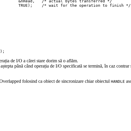
&
nRead
,
/* actual bytes transferred */
       TRUE
)
;
/* wait for the operation to finish */
)
;
erația de I/O a cărei stare dorim să o aflăm.
aștepta până când operația de I/O specificată se termină, în caz contrar 
O Overlapped folosind ca obiect de sincronizare chiar obiectul
aso
HANDLE