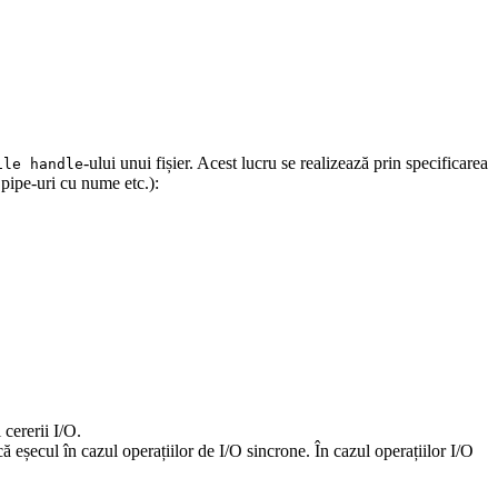
-ului unui fișier. Acest lucru se realizează prin specificarea
ile handle
, pipe-uri cu nume etc.):
 cererii I/O.
ă eșecul în cazul operațiilor de I/O sincrone. În cazul operațiilor I/O