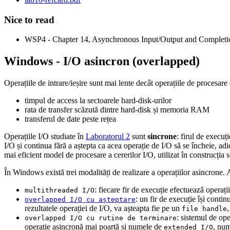
Nice to read
WSP4 - Chapter 14, Asynchronous Input/Output and Completi
Windows - I/O asincron (overlapped)
Operațiile de intrare/ieșire sunt mai lente decât operațiile de procesare
timpul de access la sectoarele hard-disk-urilor
rata de transfer scăzută dintre hard-disk și memoria RAM
transferul de date peste rețea
Operațiile I/O studiate în
Laboratorul 2
sunt
sincrone
: firul de execu
I/O și continua fără a aștepta ca acea operație de I/O să se încheie, a
mai eficient model de procesare a cererilor I/O, utilizat în construcția s
În Windows există trei modalități de realizare a operațiilor asincrone. A
: fiecare fir de execuție efectuează operați
multithreaded I/O
: un fir de execuție își conti
overlapped I/O cu așteptare
rezultatele operației de I/O, va așteapta fie pe un
file handle
: sistemul de op
overlapped I/O cu rutine de terminare
operație asincronă mai poartă și numele de
, num
extended I/O