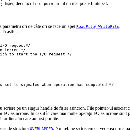
i fișier, deci nici
-ul nu mai poate fi utilizat.
file pointer
parametru ori de câte ori se face un apel
/
.
ReadFile
WriteFile
ată astfel:
I/O request*/
nsferred */
ich to start the I/O request */
s set to signaled when operation has completed */
 scriere pe un singur handle de fișier asincron. File pointer-ul asociat 
or I/O asincrone. În cazul în care mai multe operații I/O asincrone sunt 
n ordinea în care au fost pornite.
le și de structura
. Nu trebuie să trecem cu vederea următoar
OVERLAPPED