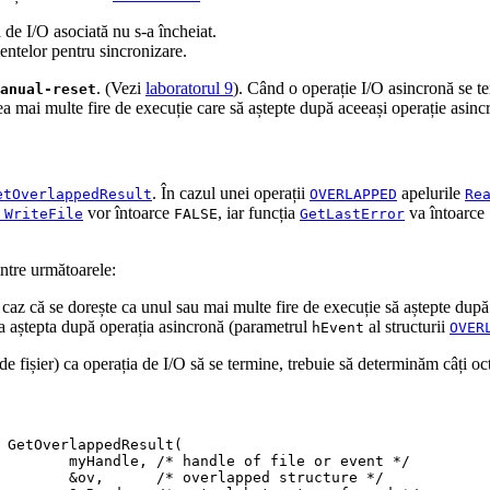
 de I/O asociată nu s-a încheiat.
entelor pentru sincronizare.
. (Vezi
laboratorul 9
). Când o operație I/O asincronă se 
anual-reset
ea mai multe fire de execuție care să aștepte după aceeași operație asinc
. În cazul unei operații
apelurile
etOverlappedResult
OVERLAPPED
Re
vor întoarce
, iar funcția
va întoarce
WriteFile
FALSE
GetLastError
ntre următoarele:
 caz că se dorește ca unul sau mai multe fire de execuție să aștepte după
 va aștepta după operația asincronă (parametrul
al structurii
hEvent
OVER
fișier) ca operația de I/O să se termine, trebuie să determinăm câți octeț
GetOverlappedResult
(
       myHandle
,
/* handle of file or event */
&
ov
,
/* overlapped structure */