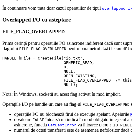
În continuare vom trata doar cazul operațiilor de tipul
overlapped I
Overlapped I/O cu așteptare
FILE_FLAG_OVERLAPPED
Prima cerință pentru operațiile I/O asincrone indiferent dacă sunt supr
flag-ului
pentru parametrul
FILE_FLAG_OVERLAPPED
dwAttrsAndFla
HANDLE hFile 
=
 CreateFile
(
"io.txt"
,
                          GENERIC_READ
,
0
,
                          NULL
,
                          OPEN_EXISTING
,
                          FILE_FLAG_OVERLAPPED
,
/* this
                          NULL
)
;
Notă: În Windows, socketii au acest flag activat în mod implicit.
Operațiile I/O pe handle-uri care au flag-ul
s
FILE_FLAG_OVERLAPPED
operațiile I/O nu blochează firul de execuție apelant. Apelurile
o valoare
întoarsă nu indică în mod obligatoriu eșecul ap
FALSE
asincrone, funcția
va întoarce
GetLastError
ERROR_IO_PENDI
numărul de octeți transferați este de asemenea nefolositor dacă o