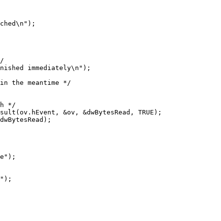
ched
\n
"
)
;
/
nished immediately
\n
"
)
;
in the meantime */
h */
sult
(
ov.
hEvent
,
&
ov
,
&
dwBytesRead
,
 TRUE
)
;
dwBytesRead
)
;
e"
)
;
"
)
;