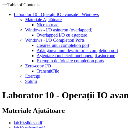
−
−
Table of Contents
Laborator 10 - Operații IO avansate - Windows
Materiale Ajutătoare
Nice to read
Windows - I/O asincron (overlapped)
Overlapped I/O cu așteptare
Windows - I/O Completion Ports
Crearea unui completion port
Adăugarea unui descriptor la completion port
Așteptarea încheierii unei operații asincrone
Exemplu de folosire completion ports
Zero-copy I/O
TransmitFile
Exerciții
Soluții
Laborator 10 - Operații IO ava
Materiale Ajutătoare
lab10-slides.pdf
lab10-refcard.pdf