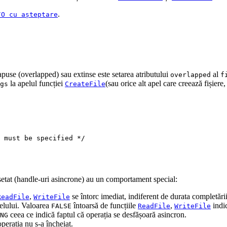
.
/O cu așteptare
apuse (overlapped) sau extinse este setarea atributului
al
overlapped
f
la apelul funcției
(sau orice alt apel care creează fișiere
gs
CreateFile
 must be specified */
etat (handle-uri asincrone) au un comportament special:
,
se întorc imediat, indiferent de durata completării
ReadFile
WriteFile
elului. Valoarea
întoarsă de funcțiile
,
indic
FALSE
ReadFile
WriteFile
ceea ce indică faptul că operația se desfășoară asincron.
NG
perația nu s-a încheiat.