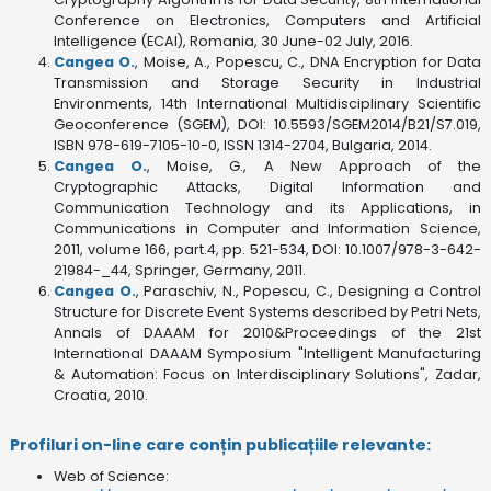
Conference on Electronics, Computers and Artificial
Intelligence (ECAI), Romania, 30 June-02 July, 2016.
Cangea O.
, Moise, A., Popescu, C., DNA Encryption for Data
Transmission and Storage Security in Industrial
Environments, 14th International Multidisciplinary Scientific
Geoconference (SGEM), DOI: 10.5593/SGEM2014/B21/S7.019,
ISBN 978-619-7105-10-0, ISSN 1314-2704, Bulgaria, 2014.
Cangea O.
, Moise, G., A New Approach of the
Cryptographic Attacks, Digital Information and
Communication Technology and its Applications, in
Communications in Computer and Information Science,
2011, volume 166, part.4, pp. 521-534, DOI: 10.1007/978-3-642-
21984-_44, Springer, Germany, 2011.
Cangea O.
, Paraschiv, N., Popescu, C., Designing a Control
Structure for Discrete Event Systems described by Petri Nets,
Annals of DAAAM for 2010&Proceedings of the 21st
International DAAAM Symposium "Intelligent Manufacturing
& Automation: Focus on Interdisciplinary Solutions", Zadar,
Croatia, 2010.
Profiluri on-line care conțin publicațiile relevante:
Web of Science: