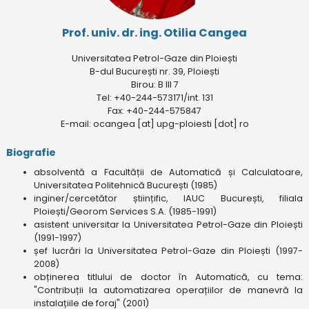
Prof. univ. dr. ing. Otilia Cangea
Universitatea Petrol-Gaze din Ploiești
B-dul București nr. 39, Ploiești
Birou: B III 7
Tel: +40-244-573171/int. 131
Fax: +40-244-575847
E-mail: ocangea [at] upg-ploiesti [dot] ro
Biografie
absolventă a Facultății de Automatică și Calculatoare,
Universitatea Politehnică București (1985)
inginer/cercetător științific, IAUC București, filiala
Ploiești/Georom Services S.A. (1985-1991)
asistent universitar la Universitatea Petrol-Gaze din Ploiești
(1991-1997)
șef lucrări la Universitatea Petrol-Gaze din Ploiești (1997-
2008)
obținerea titlului de doctor în Automatică, cu tema:
"Contribuții la automatizarea operațiilor de manevră la
instalațiile de foraj" (2001)