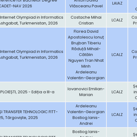
nference for Bachelor Degree
Anton David
LAIAZ
 CADET-NAV 2026
Vlăsceanu Pavel
 Internet Olympiad in Informatics
Costache Mihai
Con
LCALZ
 Ashgabat, Turkmenistan, 2026
Cristian
Pr
Florea David
Apostolescu Ionuț
Brujban Tiberiu
Răduță Mihail-
 Internet Olympiad in Informatics
Con
Cătălin
LCALZ
 Ashgabat, Turkmenistan, 2026
Pr
Nguyen Tran Nhat
Minh
Ardeleanu
Valentin-Georgian
Șe
Iovanovici Emilian-
OIEȘTI, 2025 - Ediția a III-a
LCALZ
i
Marian
Ardeleanu
Șe
ȘI TRANSFER TEHNOLOGIC FITT-
Valentin-Georgian
LCALZ
i
5, Târgoviște, 2025
Bostiog Ianis-
Andrei
Bostiog Ianis-
Șe