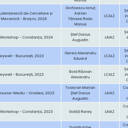
Marius
Gortoescu Ionuț
Șe
tudențească de Cercetare și
Adrian
LCALZ
i
e Mecanică - Brașov, 2024
Tănase Radu
Marius
Șe
Ștef Darius
ic Workshop - Constanța, 2024
LAIAZ
Augustin
Șe
Gerea Alexandru
ywell - București, 2023
LCALZ
i
Eduard
Șe
Bold Răzvan
ywell - București, 2023
LCALZ
i
Alexandru
Todoran Marian
Con
esurse-Mediu - Oradea, 2023
Ștef Darius
LAIAZ
Augustin
Con
ic Workshop - Constanța, 2023
Goliță Rareș
LAIAZ
Con
Dumitrache