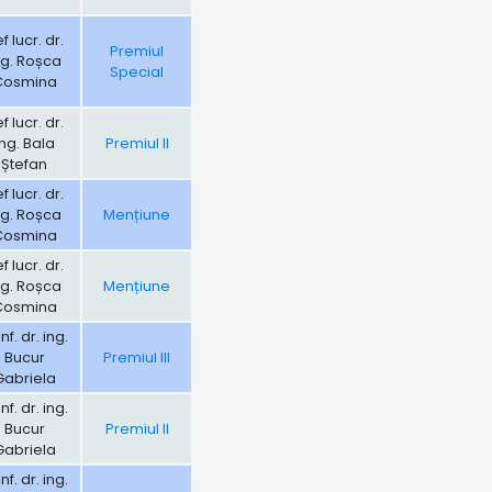
f lucr. dr.
Premiul
ng. Roșca
Special
Cosmina
f lucr. dr.
ing. Bala
Premiul II
Ștefan
f lucr. dr.
ng. Roșca
Mențiune
Cosmina
f lucr. dr.
ng. Roșca
Mențiune
Cosmina
f. dr. ing.
Bucur
Premiul III
Gabriela
f. dr. ing.
Bucur
Premiul II
Gabriela
f. dr. ing.