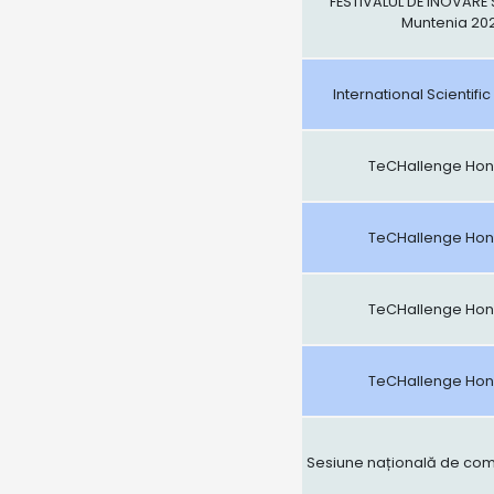
FESTIVALUL DE INOVARE 
Muntenia 202
International Scientif
TeCHallenge Hone
TeCHallenge Hone
TeCHallenge Hone
TeCHallenge Hone
Sesiune națională de comun