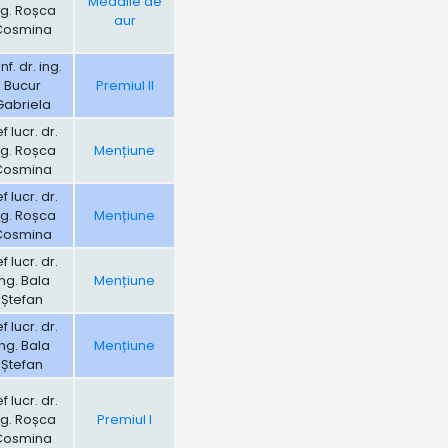
Medalie de
ng. Roșca
aur
Cosmina
f. dr. ing.
Bucur
Premiul II
Gabriela
f lucr. dr.
ng. Roșca
Mențiune
Cosmina
f lucr. dr.
ng. Roșca
Mențiune
Cosmina
f lucr. dr.
ing. Bala
Mențiune
Ștefan
f lucr. dr.
ing. Bala
Mențiune
Ștefan
f lucr. dr.
ng. Roșca
Premiul I
Cosmina