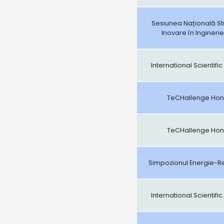
Sesiunea Națională S
Inovare în Ingineri
International Scientif
TeCHallenge Hone
TeCHallenge Hone
Simpozionul Energie-R
International Scientif