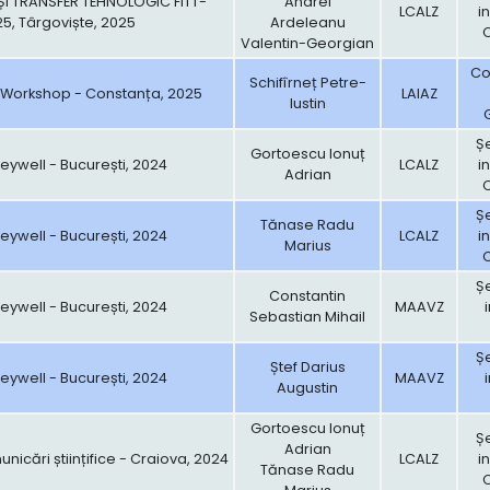
ȘI TRANSFER TEHNOLOGIC FITT-
Andrei
LCALZ
i
5, Târgoviște, 2025
Ardeleanu
Valentin-Georgian
Con
Schifîrneț Petre-
ic Workshop - Constanța, 2025
LAIAZ
Iustin
Șe
Gortoescu Ionuț
ywell - București, 2024
LCALZ
i
Adrian
Șe
Tănase Radu
ywell - București, 2024
LCALZ
i
Marius
Șe
Constantin
ywell - București, 2024
MAAVZ
Sebastian Mihail
Șe
Ștef Darius
ywell - București, 2024
MAAVZ
Augustin
Gortoescu Ionuț
Șe
Adrian
icări științifice - Craiova, 2024
LCALZ
i
Tănase Radu