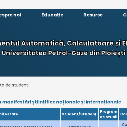
espre noi
Educație
Resurse
C
ntul Automatică, Calculatoare și E
Universitatea Petrol-Gaze din Ploiești
ute de studenți
 manifestări științifice naționale și internaționale
Program
ifestare
Student/Studenți
Co
de studii
Con