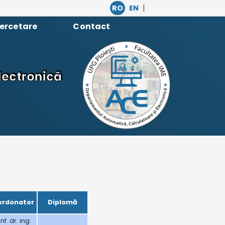
|
RO
EN
ercetare
Contact
lectronică
ordonator
Diplomă
f. dr. ing.