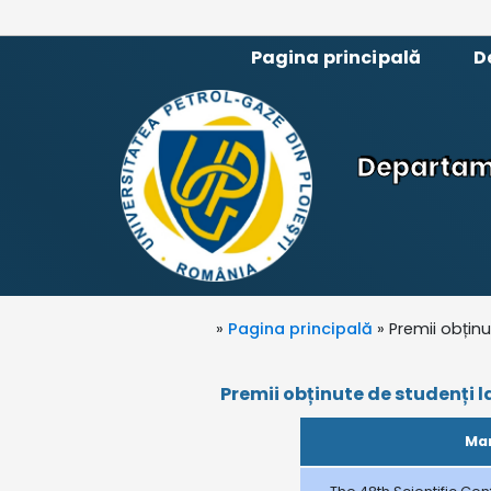
Pagina principală
D
Departame
»
Pagina principală
» Premii obțin
Premii obținute de studenți la
Man