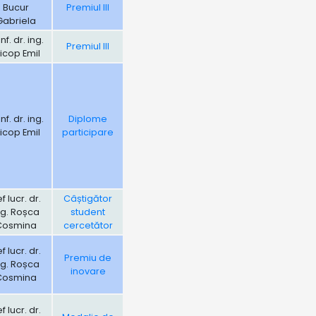
Bucur
Premiul III
Gabriela
f. dr. ing.
Premiul III
icop Emil
f. dr. ing.
Diplome
icop Emil
participare
f lucr. dr.
Câștigător
ng. Roșca
student
Cosmina
cercetător
f lucr. dr.
Premiu de
ng. Roșca
inovare
Cosmina
f lucr. dr.