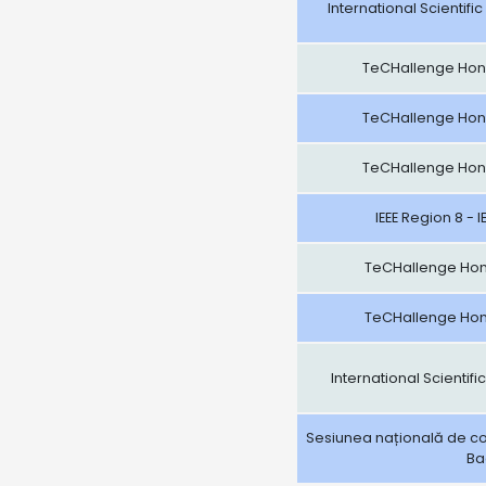
International Scientif
TeCHallenge Hone
TeCHallenge Hone
TeCHallenge Hone
IEEE Region 8 - 
TeCHallenge Hone
TeCHallenge Hone
International Scientif
Sesiunea națională de com
Ba