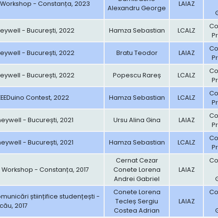
ic Workshop - Constanța, 2023
LAIAZ
Alexandru George
Con
ywell - București, 2022
Hamza Sebastian
LCALZ
Pr
Con
ywell - București, 2022
Bratu Teodor
LAIAZ
Pr
Con
ywell - București, 2022
Popescu Rareș
LCALZ
Pr
Con
IEEEDuino Contest, 2022
Hamza Sebastian
LCALZ
Pr
Con
ywell - București, 2021
Ursu Alina Gina
LAIAZ
Pr
Con
ywell - București, 2021
Hamza Sebastian
LCALZ
Pr
Cernat Cezar
Con
ic Workshop - Constanța, 2017
Conete Lorena
LAIAZ
Andrei Gabriel
Conete Lorena
Con
unicări științifice studențești -
Tecleș Sergiu
LAIAZ
cău, 2017
Costea Adrian