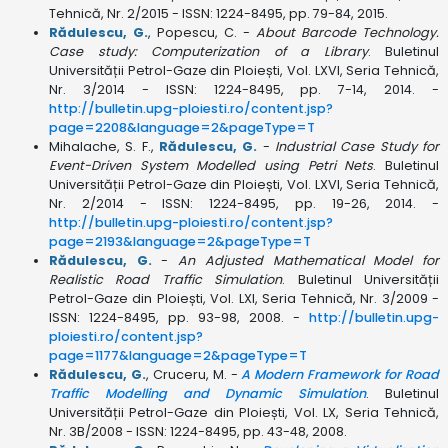
Tehnică, Nr. 2/2015 - ISSN: 1224-8495, pp. 79-84, 2015.
Rădulescu, G.
, Popescu, C. -
About Barcode Technology.
Case study: Computerization of a Library
. Buletinul
Universității Petrol-Gaze din Ploiești, Vol. LXVI, Seria Tehnică,
Nr. 3/2014 - ISSN: 1224-8495, pp. 7-14, 2014. -
http://bulletin.upg-ploiesti.ro/content.jsp?
page=2208&language=2&pageType=T
Mihalache, S. F.,
Rădulescu, G.
-
Industrial Case Study for
Event-Driven System Modelled using Petri Nets
. Buletinul
Universității Petrol-Gaze din Ploiești, Vol. LXVI, Seria Tehnică,
Nr. 2/2014 - ISSN: 1224-8495, pp. 19-26, 2014. -
http://bulletin.upg-ploiesti.ro/content.jsp?
page=2193&language=2&pageType=T
Rădulescu, G.
-
An Adjusted Mathematical Model for
Realistic Road Traffic Simulation
. Buletinul Universității
Petrol-Gaze din Ploiești, Vol. LXI, Seria Tehnică, Nr. 3/2009 -
ISSN: 1224-8495, pp. 93-98, 2008. -
http://bulletin.upg-
ploiesti.ro/content.jsp?
page=1177&language=2&pageType=T
Rădulescu, G.
, Cruceru, M. -
A Modern Framework for Road
Traffic Modelling and Dynamic Simulation
. Buletinul
Universității Petrol-Gaze din Ploiești, Vol. LX, Seria Tehnică,
Nr. 3B/2008 - ISSN: 1224-8495, pp. 43-48, 2008.