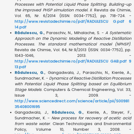
Processes with Potential Liquid Phase Splitting. Building-up
the improved PHSP simulation model. II
. Revista de Chimie,
Vol. 65, Nr. 6/2014 (ISSN: 0034-7752), pp. 718-724. -
http://www.revistadechimie.ro/pdf/RADULESCU G.pdf 6
14.pdf
Rădulescu, G.
, Paraschiv, N., Mihalache, S. -
A Systematic
Approach on the Dynamic Modeling of Reactive Distillation
Processes. The standard mathematical model (NPHSP)
.
Revista de Chimie, Vol. 64, Nr.9/2013 (ISSN: 0034-7752), pp.
1043-1046, 2013. -
http://www.revistadechimie.ro/pdf/RADULESCU GAB.pdf 9
13.pdf
Rădulescu, G.
, Gangadwala, J., Paraschiv, N., Kienle, A.,
Sundmacher, K. -
Dynamics of Reactive Distillation Processes
with Potential Liquid Phase Splitting based on Equilibrium
Stage Models
. Computers & Chemical Engineering, Vol. 33,
Issue 3, 2009. -
http://www.sciencedirect.com/science/article/pii/S00981
35408001695
Gangadwala, J.,
Rădulescu, G.
, Kienle, A., Steyer, F.,
Sundmacher, K. -
New process for recovery of acetic acid
from waste water
. Clean Technologies and Environmental
Policy, Volume 10, Number 3, 2008. -