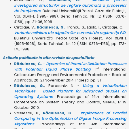
investigarea structurilor de reglare automată a proceselor
de fracționare
. Buletinul Universității Petrol-Gaze din Ploiești,
Vol. XLVII-L (1995-1998), Seria Tehnică, Nr. 12 (ISSN: 0376-
4156), pp. 31-36, 1998.
Cîrtoaje, V.,
Rădulescu, G.
, Frâncu, S., Laslo, I., Cîrtoaje, C. -
Variante neliniare ale algoritmilor numerici de reglare tip PID
.
Buletinul Universității Petrol-Gaze din Ploiești, Vol. XLVII-L
(1995-1998), Seria Tehnică, Nr. 12 (ISSN: 0376-4156), pp. 173-
178, 1998.
Articole publicate în alte reviste de specialitate
Rădulescu, G.
-
Dynamics of Reactive Distillation Processes
st
with Potential Liquid Phase Splitting
. 1
International
Colloquium Energy and Environmental Protection - Book of
Abstracts, 20-21 November 2014, Ploiești, pp. 31.
Rădulescu, G.
, Paraschiv, N. -
Using a Virtualization
Techniques - Based Platform for Advanced Studies on
Operating Systems
. Proceedings of 14th International
Conference on System Theory and Control, SINAIA, 17-19
October 2010.
Vasilescu, B.,
Rădulescu, G.
-
Implications of Parallel
Computing in the Optimization of Digital Image Processing
Algorithms
. Proceedings of the 14th international