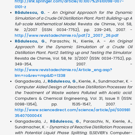
http://link.springer.com/article/10.1007%2Fs10098-007-
0101-z
Rădulescu, G.
-
An Original Approach for the Dynamic
Simulation of a Crude Oil Distillation Plant. Part1: Building-up A
full-scale Mathematical Model
. Revista de Chimie, Vol. 58,
Nr. 2/2007 (ISSN: 0034-7752), pp. 239-245, 2007. -
http://www.revistadechimie.ro/pdf/2_2007_26.pdf
Rădulescu, G.
, Paraschiv, N., Kienle, A. -
An Original
Approach for the Dynamic Simulation of a Crude Oil
Distillation Plant. Part2: Setting up and Testing the Simulator
.
Revista de Chimie, Vol. 58, Nr. 3/2007 (ISSN: 0034-7752), pp.
349-354, 2007. -
http://www.revistadechimie.ro/Article_eng.asp?
lim=ro&rev=mp&ID=1338
Gangadwala, J.,
Rădulescu, G.
, Kienle, A., Sundmacher, K. -
Computer Aided Design of Reactive Distillation Processes for
the Treatment of Waste waters Polluted with Acetic acid
.
Computers & Chemical Engineering, Vol. 31, Issue 11 (ISSN:
0098-1354), pp. 1535-1547, 2007. -
http://www.sciencedirect.com/science/article/pii/S00981
3540700004X
Gangadwala, J.,
Rădulescu, G.
, Paraschiv, N., Kienle, A.,
Sundmacher, K. -
Dynamics of Reactive Distillation Processes
with Potential Liquid Phase Splitting
. ELSEVIER’s Computer-