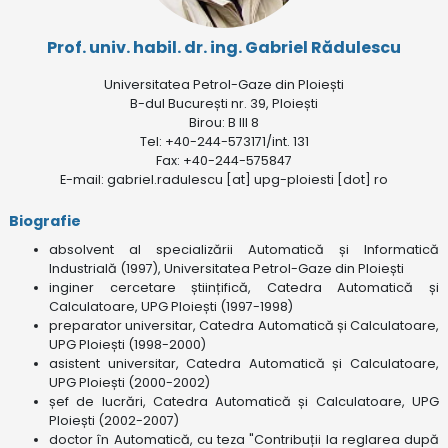
Prof. univ. habil. dr. ing. Gabriel Rădulescu
Universitatea Petrol-Gaze din Ploiești
B-dul București nr. 39, Ploiești
Birou: B III 8
Tel: +40-244-573171/int. 131
Fax: +40-244-575847
E-mail: gabriel.radulescu [at] upg-ploiesti [dot] ro
Biografie
absolvent al specializării Automatică și Informatică
Industrială (1997), Universitatea Petrol-Gaze din Ploiești
inginer cercetare științifică, Catedra Automatică și
Calculatoare, UPG Ploiești (1997-1998)
preparator universitar, Catedra Automatică și Calculatoare,
UPG Ploiești (1998-2000)
asistent universitar, Catedra Automatică și Calculatoare,
UPG Ploiești (2000-2002)
șef de lucrări, Catedra Automatică și Calculatoare, UPG
Ploiești (2002-2007)
doctor în Automatică, cu teza "Contribuții la reglarea după