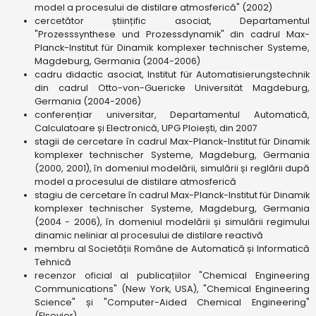
model a procesului de distilare atmosferică" (2002)
cercetător științific asociat, Departamentul
"Prozesssynthese und Prozessdynamik" din cadrul Max-
Planck-Institut für Dinamik komplexer technischer Systeme,
Magdeburg, Germania (2004-2006)
cadru didactic asociat, Institut für Automatisierungstechnik
din cadrul Otto-von-Guericke Universität Magdeburg,
Germania (2004-2006)
conferențiar universitar, Departamentul Automatică,
Calculatoare și Electronică, UPG Ploiești, din 2007
stagii de cercetare în cadrul Max-Planck-Institut für Dinamik
komplexer technischer Systeme, Magdeburg, Germania
(2000, 2001), în domeniul modelării, simulării și reglării după
model a procesului de distilare atmosferică
stagiu de cercetare în cadrul Max-Planck-Institut für Dinamik
komplexer technischer Systeme, Magdeburg, Germania
(2004 - 2006), în domeniul modelării și simulării regimului
dinamic neliniar al procesului de distilare reactivă
membru al Societății Române de Automatică și Informatică
Tehnică
recenzor oficial al publicațiilor "Chemical Engineering
Communications" (New York, USA), "Chemical Engineering
Science" și "Computer-Aided Chemical Engineering"
(Elsevier)