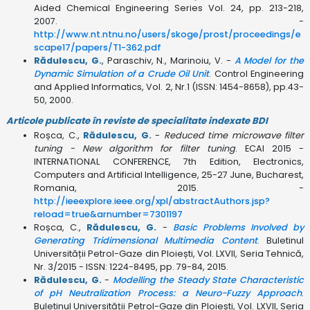
Aided Chemical Engineering Series Vol. 24, pp. 213-218,
2007. -
http://www.nt.ntnu.no/users/skoge/prost/proceedings/e
scape17/papers/T1-362.pdf
Rădulescu, G.
, Paraschiv, N., Marinoiu, V. -
A Model for the
Dynamic Simulation of a Crude Oil Unit
. Control Engineering
and Applied Informatics, Vol. 2, Nr.1 (ISSN: 1454-8658), pp.43-
50, 2000.
Articole publicate în reviste de specialitate indexate BDI
Roșca, C.,
Rădulescu, G.
-
Reduced time microwave filter
tuning - New algorithm for filter tuning
. ECAI 2015 -
INTERNATIONAL CONFERENCE, 7th Edition, Electronics,
Computers and Artificial Intelligence, 25-27 June, Bucharest,
Romania, 2015. -
http://ieeexplore.ieee.org/xpl/abstractAuthors.jsp?
reload=true&arnumber=7301197
Roșca, C.,
Rădulescu, G.
-
Basic Problems Involved by
Generating Tridimensional Multimedia Content
. Buletinul
Universității Petrol-Gaze din Ploiești, Vol. LXVII, Seria Tehnică,
Nr. 3/2015 - ISSN: 1224-8495, pp. 79-84, 2015.
Rădulescu, G.
-
Modelling the Steady State Characteristic
of pH Neutralization Process: a Neuro-Fuzzy Approach
.
Buletinul Universității Petrol-Gaze din Ploiești, Vol. LXVII, Seria