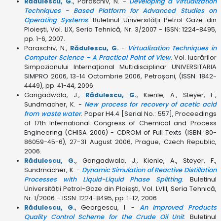
Rădulescu, G.
, Paraschiv, N. -
Developing a Virtualization
Techniques - Based Platform for Advanced Studies on
Operating Systems
. Buletinul Universității Petrol-Gaze din
Ploiești, Vol. LIX, Seria Tehnică, Nr. 3/2007 - ISSN: 1224-8495,
pp. 1-6, 2007.
Paraschiv, N.,
Rădulescu, G.
-
Virtualization Techniques in
Computer Science – A Practical Point of View
. Vol. lucrărilor
Simpozionului Internațional Multidisciplinar UNIVERSITARIA
SIMPRO 2006, 13-14 Octombrie 2006, Petroșani, (ISSN: 1842-
4449), pp. 41-44, 2006.
Gangadwala, J.,
Rădulescu, G.
, Kienle, A., Steyer, F.,
Sundmacher, K. -
New process for recovery of acetic acid
from waste water
. Paper H4.4 [Serial No.: 557], Proceedings
of 17th International Congress of Chemical and Process
Engineering (CHISA 2006) - CDROM of Full Texts (ISBN: 80-
86059-45-6), 27-31 August 2006, Prague, Czech Republic,
2006.
Rădulescu, G.
, Gangadwala, J., Kienle, A., Steyer, F.,
Sundmacher, K. -
Dynamic Simulation of Reactive Distillation
Processes with Liquid-Liquid Phase Splitting
. Buletinul
Universității Petrol-Gaze din Ploiești, Vol. LVIII, Seria Tehnică,
Nr. 1/2006 – ISSN: 1224-8495, pp. 1-12, 2006.
Rădulescu, G.
, Georgescu, I. -
An Improved Products
Quality Control Scheme for the Crude Oil Unit
. Buletinul