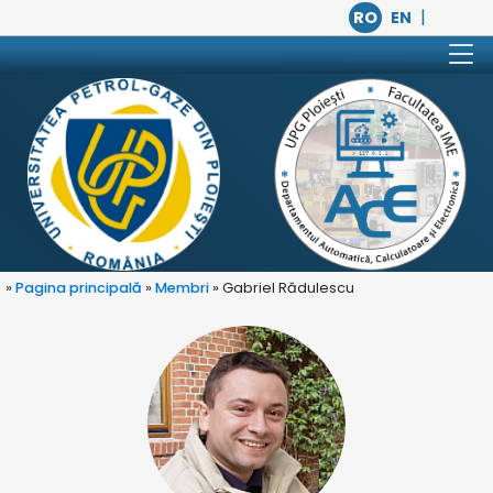
|
RO
EN
»
Pagina principală
»
Membri
» Gabriel Rădulescu