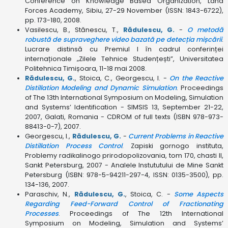
Conference on Knowledge Based Organization, Land
Forces Academy, Sibiu, 27-29 November (ISSN: 1843-6722),
pp. 173-180, 2008.
Vasilescu, B., Stănescu, T.,
Rădulescu, G.
-
O metodă
robustă de supraveghere video bazată pe detecția mișcării
.
Lucrare distinsă cu Premiul I în cadrul conferinței
internaționale „Zilele Tehnice Studențești”, Universitatea
Politehnica Timișoara, 11-18 mai 2008.
Rădulescu, G.
, Stoica, C., Georgescu, I. -
On the Reactive
Distillation Modeling and Dynamic Simulation
. Proceedings
of The 13th International Symposium on Modeling, Simulation
and Systems’ Identification - SIMSIS 13, September 21-22,
2007, Galati, Romania - CDROM of full texts (ISBN 978-973-
88413-0-7), 2007.
Georgescu, I.,
Rădulescu, G.
-
Current Problems in Reactive
Distillation Process Control
. Zapiski gornogo instituta,
Problemy radikalinogo prirodopolizovania, tom 170, chasti II,
Sankt Petersburg, 2007 - Analele Instututului de Mine Sankt
Petersburg (ISBN: 978-5-94211-297-4, ISSN: 0135-3500), pp.
134-136, 2007.
Paraschiv, N.,
Rădulescu, G.
, Stoica, C. -
Some Aspects
Regarding Feed-Forward Control of Fractionating
Processes
. Proceedings of The 12th International
Symposium on Modeling, Simulation and Systems’