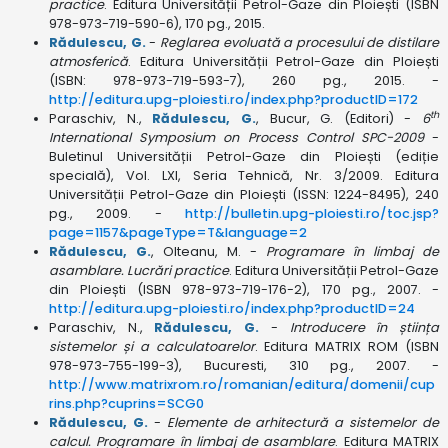
practice
. Editura Universității Petrol-Gaze din Ploiești (ISBN
978-973-719-590-6), 170 pg., 2015.
Rădulescu, G.
-
Reglarea evoluată a procesului de distilare
atmosferică
. Editura Universității Petrol-Gaze din Ploiești
(ISBN: 978-973-719-593-7), 260 pg., 2015. -
http://editura.upg-ploiesti.ro/index.php?productID=172
th
Paraschiv, N.,
Rădulescu, G.
, Bucur, G. (Editori) -
6
International Symposium on Process Control SPC-2009
-
Buletinul Universității Petrol-Gaze din Ploiești (ediție
specială), Vol. LXI, Seria Tehnică, Nr. 3/2009. Editura
Universității Petrol-Gaze din Ploiești (ISSN: 1224-8495), 240
pg., 2009. -
http://bulletin.upg-ploiesti.ro/toc.jsp?
page=1157&pageType=T&language=2
Rădulescu, G.
, Olteanu, M. -
Programare în limbaj de
asamblare. Lucrări practice
. Editura Universității Petrol-Gaze
din Ploiești (ISBN 978-973-719-176-2), 170 pg., 2007. -
http://editura.upg-ploiesti.ro/index.php?productID=24
Paraschiv, N.,
Rădulescu, G.
-
Introducere în știința
sistemelor și a calculatoarelor
. Editura MATRIX ROM (ISBN
978-973-755-199-3), Bucuresti, 310 pg., 2007. -
http://www.matrixrom.ro/romanian/editura/domenii/cup
rins.php?cuprins=SCG0
Rădulescu, G.
-
Elemente de arhitectură a sistemelor de
calcul. Programare în limbaj de asamblare
. Editura MATRIX