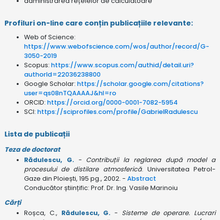
administrarea rețelelor de calculatoare
Profiluri on-line care conțin publicațiile relevante:
Web of Science:
https://www.webofscience.com/wos/author/record/G-
3050-2019
Scopus:
https://www.scopus.com/authid/detail.uri?
authorId=22036238800
Google Scholar:
https://scholar.google.com/citations?
user=qs08nTQAAAAJ&hl=ro
ORCID:
https://orcid.org/0000-0001-7082-5954
SCI:
https://sciprofiles.com/profile/GabrielRadulescu
Lista de publicații
Teza de doctorat
Rădulescu, G.
-
Contribuții la reglarea după model a
procesului de distilare atmosferică
. Universitatea Petrol-
Gaze din Ploiești, 195 pg., 2002. -
Abstract
Conducător științific: Prof. Dr. Ing. Vasile Marinoiu
Cărți
Roșca, C.,
Rădulescu, G.
-
Sisteme de operare. Lucrari