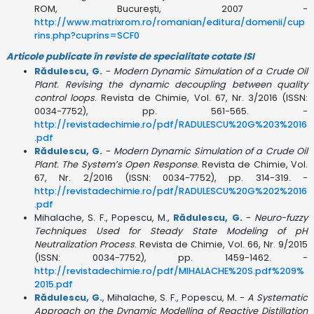
ROM, București, 2007 -
http://www.matrixrom.ro/romanian/editura/domenii/cup
rins.php?cuprins=SCF0
Articole publicate în reviste de specialitate cotate ISI
Rădulescu, G.
-
Modern Dynamic Simulation of a Crude Oil
Plant. Revising the dynamic decoupling between quality
control loops
. Revista de Chimie, Vol. 67, Nr. 3/2016 (ISSN:
0034-7752), pp. 561-565. -
http://revistadechimie.ro/pdf/RADULESCU%20G%203%2016
.pdf
Rădulescu, G.
-
Modern Dynamic Simulation of a Crude Oil
Plant. The System’s Open Response
. Revista de Chimie, Vol.
67, Nr. 2/2016 (ISSN: 0034-7752), pp. 314-319. -
http://revistadechimie.ro/pdf/RADULESCU%20G%202%2016
.pdf
Mihalache, S. F., Popescu, M.,
Rădulescu, G.
-
Neuro-fuzzy
Techniques Used for Steady State Modeling of pH
Neutralization Process
. Revista de Chimie, Vol. 66, Nr. 9/2015
(ISSN: 0034-7752), pp. 1459-1462. -
http://revistadechimie.ro/pdf/MIHALACHE%20S.pdf%209%
2015.pdf
Rădulescu, G.
, Mihalache, S. F., Popescu, M. -
A Systematic
Approach on the Dynamic Modelling of Reactive Distillation