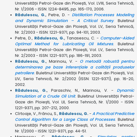
Universității Petrol-Gaze din Ploiești, Vol. LVIII, Seria Tehnică,
Nr. 1/2006 - ISSN: 1224-8495, pp. 165-170, 2006.
Rădulescu, G.
, Petre, D. -
Distillation Processes Modeling
and Dynamic Simulation – A Critical Survey
. Buletinul
Universității Petrol-Gaze din Ploiești, Vol. LV, Seria Tehnică,
Nr. 2/2003 - ISSN: 1221-9371, pp. 94-101, 2003.
Petre, D.,
Rădulescu, G.
, Tanasescu, C. -
Computer-Aided
Optimal Method for Lubricating Oil Mixtures
. Buletinul
Universității Petrol-Gaze din Ploiești, Vol. LV, Seria Tehnică,
Nr. 2/2003 - ISSN: 1221-9371, pp. 186-191, 2003.
Rădulescu, G.
, Marinoiu, V. -
O metodă robustă pentru
determinarea pe baze inferențiale a calității produselor
petroliere
. Buletinul Universității Petrol-Gaze din Ploiești, Vol.
LIV, Seria Tehnică, Nr. 2/2002 (ISSN: 1221-9371), pp. 16-20,
2002.
Rădulescu, G.
, Paraschiv, N., Marinoiu, V. -
Dynamic
Simulation of a Crude Oil Unit
. Buletinul Universității Petrol-
Gaze din Ploiești, Vol. LII, Seria Tehnică, Nr. 1/2000 - ISSN:
1221-9371, pp. 207-212, 2000.
Cîrtoaje, V., Frâncu, S.,
Rădulescu, G.
-
A Practical Predictive
Control Algorithm for a Large Class of Processes
. Buletinul
Universității Petrol-Gaze din Ploiești, Vol. LII, Seria Tehnică,
Nr. 1/2000 - ISSN: 1221-9371, pp. 44-51.
Marinescu, C.,
Rădulescu, G.
-
Simulator pentru