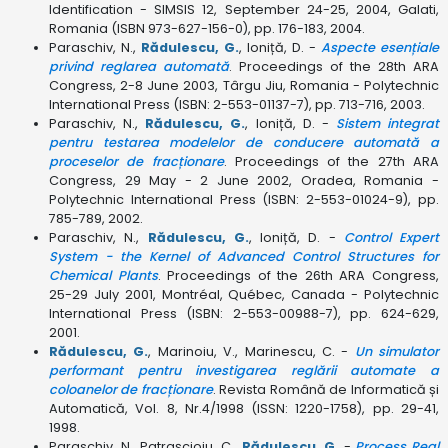
Identification - SIMSIS 12, September 24-25, 2004, Galati,
Romania (ISBN 973-627-156-0), pp. 176-183, 2004.
Paraschiv, N.,
Rădulescu, G.
, Ioniță, D. -
Aspecte esențiale
privind reglarea automată
. Proceedings of the 28th ARA
Congress, 2-8 June 2003, Târgu Jiu, Romania - Polytechnic
International Press (ISBN: 2-553-01137-7), pp. 713-716, 2003.
Paraschiv, N.,
Rădulescu, G.
, Ioniță, D. -
Sistem integrat
pentru testarea modelelor de conducere automată a
proceselor de fracționare
. Proceedings of the 27th ARA
Congress, 29 May - 2 June 2002, Oradea, Romania -
Polytechnic International Press (ISBN: 2-553-01024-9), pp.
785-789, 2002.
Paraschiv, N.,
Rădulescu, G.
, Ioniță, D. -
Control Expert
System - the Kernel of Advanced Control Structures for
Chemical Plants
. Proceedings of the 26th ARA Congress,
25-29 July 2001, Montréal, Québec, Canada - Polytechnic
International Press (ISBN: 2-553-00988-7), pp. 624-629,
2001.
Rădulescu, G.
, Marinoiu, V., Marinescu, C. -
Un simulator
performant pentru investigarea reglării automate a
coloanelor de fracționare
. Revista Română de Informatică și
Automatică, Vol. 8, Nr.4/1998 (ISSN: 1220-1758), pp. 29-41,
1998.
Paraschiv, N., Patrașcioiu, C.,
Rădulescu, G.
-
Process Real