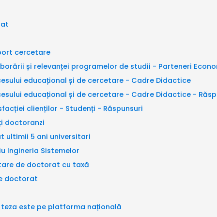
rat
port cercetare
orării și relevanței programelor de studii - Parteneri Econo
esului educațional și de cercetare - Cadre Didactice
esului educațional și de cercetare - Cadre Didactice - Răsp
acției clienților - Studenți - Răspunsuri
ți doctoranzi
 ultimii 5 ani universitari
 Ingineria Sistemelor
itare de doctorat cu taxă
de doctorat
ă teza este pe platforma națională