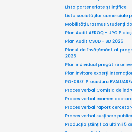
Lista parteneriate științifice
Lista societăților comerciale 
Mobilități Erasmus Studenți d
Plan Audit AEROQ - UPG Ploieș
Plan Audit CSUD - SD 2026
Planul de învățământ al progr
2026
Plan individual pregătire uni
Plan invitare experți internațio
PO-08.01 Procedura EVALUAREA
Proces verbal Comisia de îndr
Proces verbal examen doctor
Proces verbal raport cercetar
Proces verbal susținere publi
Producția științifică ultimii 5 a