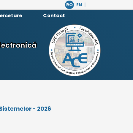
|
RO
EN
ercetare
Contact
lectronică
Sistemelor - 2026