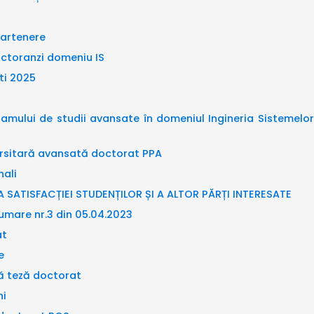
partenere
octoranzi domeniu IS
ti 2025
amului de studii avansate în domeniul Ingineria Sistemelor 
versitară avansată doctorat PPA
nali
 SATISFACȚIEI STUDENȚILOR ȘI A ALTOR PĂRȚI INTERESATE
umare nr.3 din 05.04.2023
at
e
că teză doctorat
ni