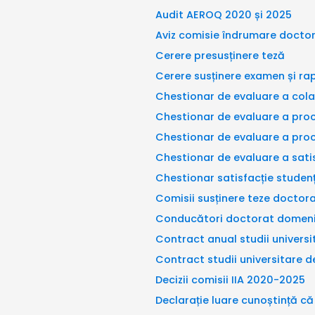
Audit AEROQ 2020 și 2025
Aviz comisie îndrumare docto
Cerere presusținere teză
Cerere susținere examen și ra
Chestionar de evaluare a colab
Chestionar de evaluare a proc
Chestionar de evaluare a proc
Chestionar de evaluare a satisf
Chestionar satisfacție studen
Comisii susținere teze doctorat
Conducători doctorat domeniu
Contract anual studii univers
Contract studii universitare 
Decizii comisii IIA 2020-2025
Declarație luare cunoștință c