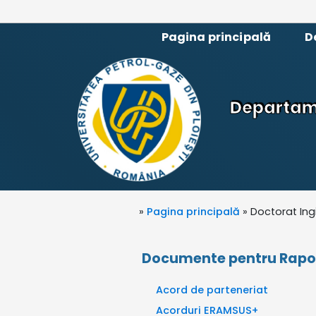
Pagina principală
D
Departame
»
Pagina principală
» Doctorat Ing
Documente pentru Raport
Acord de parteneriat
Acorduri ERAMSUS+