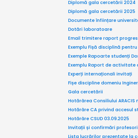
Diplomă gala cercetării 2024
Diplomă gala cercetării 2025
Documente înființare universit
Dotări laboratoare
Email trimitere raport progres
Exemplu Fișă disciplină pentr
Exemple Rapoarte studenți Do
Exemplu Raport de activitate 
Experți internaționali invitați
Fișe discipline domeniu Ingin
Gala cercetării
Hotărârea Consiliului ARACIS nr
Hotărâre CA privind accesul s
Hotărâre CSUD 03.09.2025
Invitații și confirmări profesori
Lista lucrărilor prezentate la